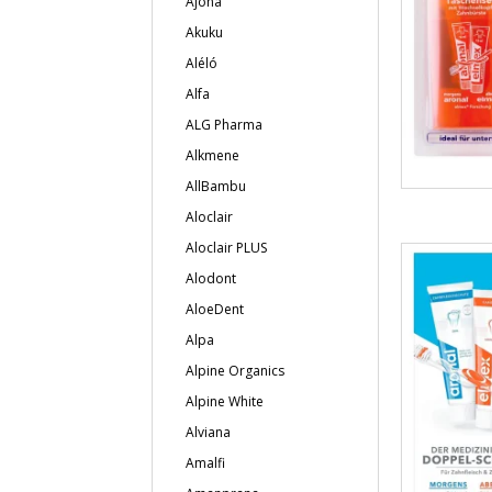
Ajona
Akuku
Aléló
Alfa
ALG Pharma
Alkmene
AllBambu
Aloclair
Aloclair PLUS
Alodont
AloeDent
Alpa
Alpine Organics
Alpine White
Alviana
Amalfi