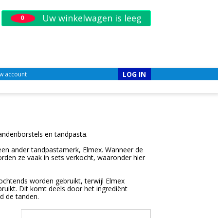
Uw winkelwagen is leeg
0
LOG IN
w account
andenborstels en tandpasta.
t een ander tandpastamerk, Elmex. Wanneer de
den ze vaak in sets verkocht, waaronder hier
ochtends worden gebruikt, terwijl Elmex
ruikt. Dit komt deels door het ingrediënt
d de tanden.