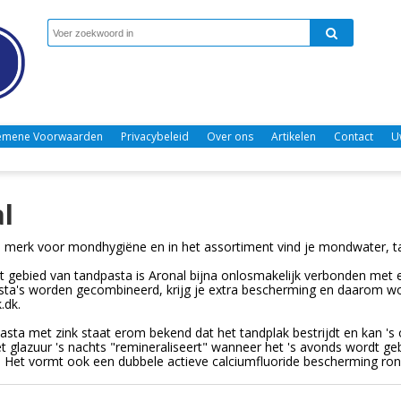
emene Voorwaarden
Privacybeleid
Over ons
Artikelen
Contact
U
l
n merk voor mondhygiëne en in het assortiment vind je mondwater, t
t gebied van tandpasta is Aronal bijna onlosmakelijk verbonden me
ta's worden gecombineerd, krijg je extra bescherming en daarom wor
.dk.
asta met zink staat erom bekend dat het tandplak bestrijdt en kan 's 
t glazuur 's nachts "remineraliseert" wanneer het 's avonds wordt geb
. Het vormt ook een dubbele actieve calciumfluoride bescherming ron