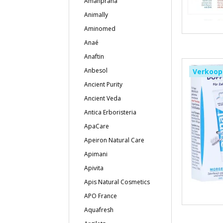
Amanprana
Animally
Aminomed
Anaé
Anaftin
Anbesol
Verkoop
Ancient Purity
Ancient Veda
Antica Erboristeria
ApaCare
Apeiron Natural Care
Apimani
Apivita
Apis Natural Cosmetics
APO France
Aquafresh