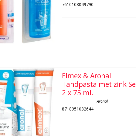
7610108049790
Elmex & Aronal
Tandpasta met zink Se
2 x 75 ml.
Aronal
8718951032644