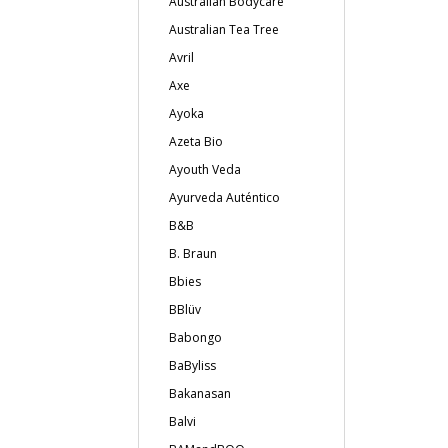
Australian Bodycare
Australian Tea Tree
Avril
Axe
Ayoka
Azeta Bio
Ayouth Veda
Ayurveda Auténtico
B&B
B. Braun
Bbies
BBlüv
Babongo
BaByliss
Bakanasan
Balvi