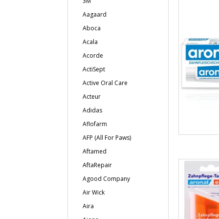
3M
Aagaard
Aboca
Acala
Acorde
ActiSept
Active Oral Care
Acteur
Adidas
Aflofarm
AFP (All For Paws)
Aftamed
AftaRepair
Agood Company
Air Wick
Aira