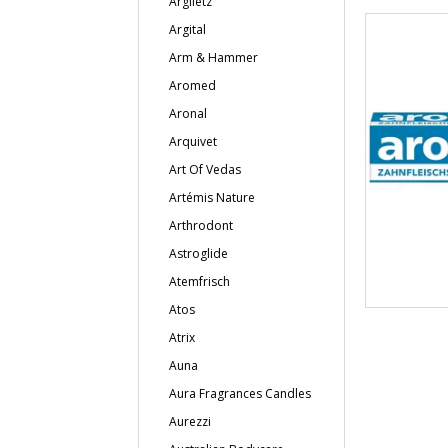
Argiletz
Argital
Arm & Hammer
Aromed
Aronal
Arquivet
Art Of Vedas
Artémis Nature
Arthrodont
Astroglide
Atemfrisch
Atos
Atrix
Auna
Aura Fragrances Candles
Aurezzi