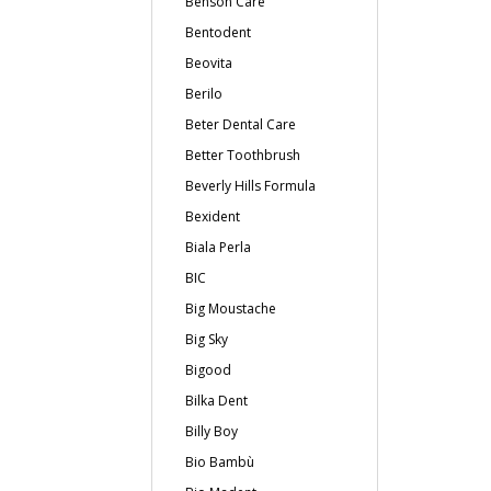
Benson Care
Bentodent
Beovita
Berilo
Beter Dental Care
Better Toothbrush
Beverly Hills Formula
Bexident
Biala Perla
BIC
Big Moustache
Big Sky
Bigood
Bilka Dent
Billy Boy
Bio Bambù