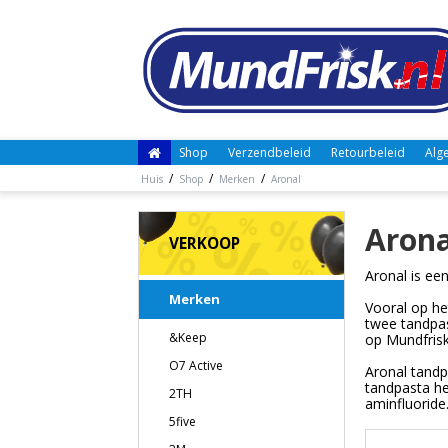
Shop
Verzendbeleid
Retourbeleid
Alg
/
/
/
Huis
Shop
Merken
Aronal
Arona
VERKOOP
Aronal is ee
Merken
Vooral op he
twee tandpas
&Keep
op Mundfrisk
O7 Active
Aronal tandp
tandpasta he
2TH
aminfluoride
5five