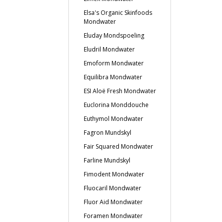
Elsa's Organic Skinfoods
Mondwater
Eluday Mondspoeling
Eludril Mondwater
Emoform Mondwater
Equilibra Mondwater
ESI Aloë Fresh Mondwater
Euclorina Monddouche
Euthymol Mondwater
Fagron Mundskyl
Fair Squared Mondwater
Farline Mundskyl
Fimodent Mondwater
Fluocaril Mondwater
Fluor Aid Mondwater
Foramen Mondwater