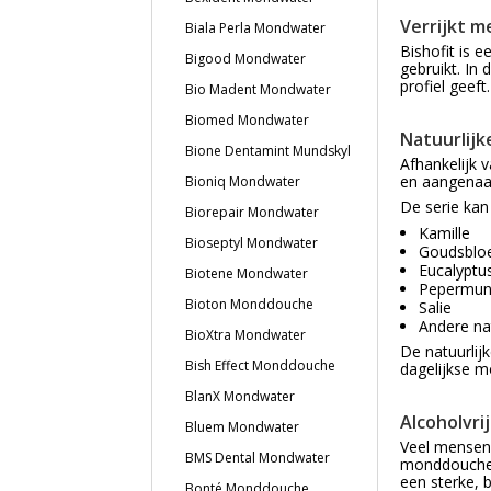
Verrijkt m
Biala Perla Mondwater
Bishofit is 
Bigood Mondwater
gebruikt. In
profiel geeft.
Bio Madent Mondwater
Biomed Mondwater
Natuurlijk
Bione Dentamint Mundskyl
Afhankelijk 
en aangena
Bioniq Mondwater
De serie kan
Biorepair Mondwater
Kamille
Bioseptyl Mondwater
Goudsbl
Eucalyptu
Biotene Mondwater
Pepermun
Bioton Monddouche
Salie
Andere nat
BioXtra Mondwater
De natuurlij
Bish Effect Monddouche
dagelijkse m
BlanX Mondwater
Alcoholvri
Bluem Mondwater
Veel mensen 
BMS Dental Mondwater
monddouche i
een sterke, 
Bonté Monddouche