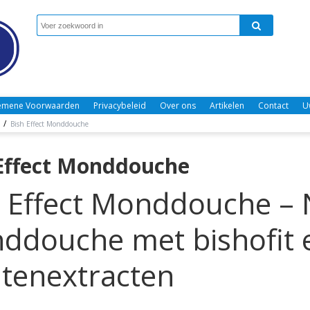
emene Voorwaarden
Privacybeleid
Over ons
Artikelen
Contact
U
/
Bish Effect Monddouche
Effect Monddouche
 Effect Monddouche – 
ddouche met bishofit 
ntenextracten