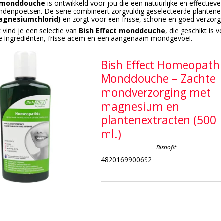
t monddouche
is ontwikkeld voor jou die een natuurlijke en effectiev
andenpoetsen. De serie combineert zorgvuldig geselecteerde planten
magnesiumchlorid)
en zorgt voor een frisse, schone en goed verzor
 vind je een selectie van
Bish Effect monddouche
, die geschikt is 
ke ingrediënten, frisse adem en een aangenaam mondgevoel.
Bish Effect Homeopath
Monddouche – Zachte
mondverzorging met
magnesium en
plantenextracten (500
ml.)
Bishofit
4820169900692