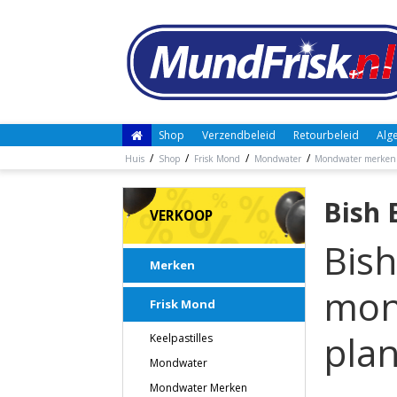
Shop
Verzendbeleid
Retourbeleid
Alg
/
/
/
/
Huis
Shop
Frisk Mond
Mondwater
Mondwater merken
Bish 
VERKOOP
Bish
Merken
mon
Frisk Mond
pla
Keelpastilles
Mondwater
Mondwater Merken