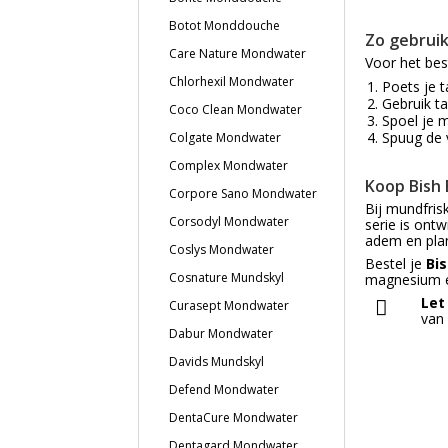
Botot Monddouche
Zo gebruik
Care Nature Mondwater
Voor het be
Chlorhexil Mondwater
Poets je 
Gebruik ta
Coco Clean Mondwater
Spoel je 
Spuug de v
Colgate Mondwater
Complex Mondwater
Koop Bish 
Corpore Sano Mondwater
Bij mundfris
Corsodyl Mondwater
serie is ont
adem en plan
Coslys Mondwater
Bestel je
Bi
Cosnature Mundskyl
magnesium en
Let
Curasept Mondwater
van 
Dabur Mondwater
Davids Mundskyl
Defend Mondwater
DentaCure Mondwater
Dentagard Mondwater