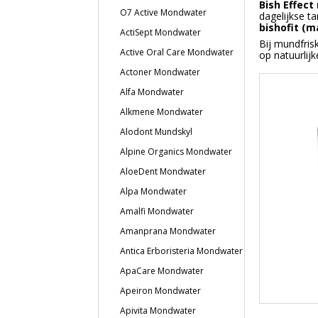
Bish Effec
O7 Active Mondwater
dagelijkse t
bishofit (
ActiSept Mondwater
Bij mundfrisk
Active Oral Care Mondwater
op natuurlij
Actoner Mondwater
Alfa Mondwater
Alkmene Mondwater
Alodont Mundskyl
Alpine Organics Mondwater
AloeDent Mondwater
Alpa Mondwater
Amalfi Mondwater
Amanprana Mondwater
Antica Erboristeria Mondwater
ApaCare Mondwater
Apeiron Mondwater
Apivita Mondwater