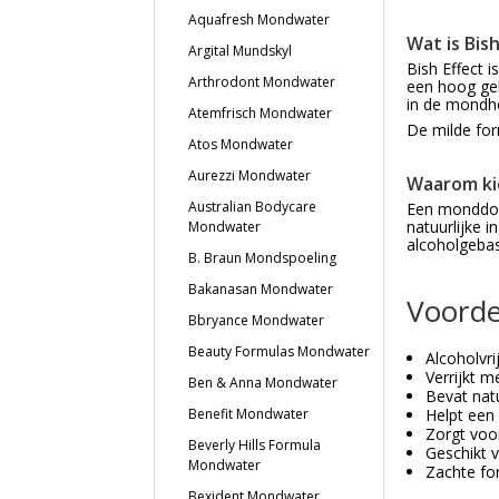
Aquafresh Mondwater
Wat is Bis
Argital Mundskyl
Bish Effect 
Arthrodont Mondwater
een hoog geh
in de mondho
Atemfrisch Mondwater
De milde for
Atos Mondwater
Aurezzi Mondwater
Waarom ki
Australian Bodycare
Een monddouc
natuurlijke 
Mondwater
alcoholgeba
B. Braun Mondspoeling
Bakanasan Mondwater
Voorde
Bbryance Mondwater
Beauty Formulas Mondwater
Alcoholvr
Verrijkt m
Ben & Anna Mondwater
Bevat natu
Helpt een
Benefit Mondwater
Zorgt voo
Beverly Hills Formula
Geschikt v
Mondwater
Zachte fo
Bexident Mondwater