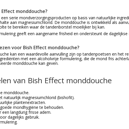
h Effect monddouche?
is een serie mondverzorgingsproducten op basis van natuurlijke ingredi
alte aan magnesiumchlorid. De monddouche is ontwikkeld als aanvu
lte te bereiken waar de tandenborstel moeilijker bij kan.
mulering geeft een aangename frisheid en ondersteunt de dagelijks
ezen voor Bish Effect monddouche?
he kan een waardevolle aanvulling zijn op tandenpoetsen en het rei
ingrediënten met een alcoholvrije formulering, die de mond fris achter
seerde monddouche kan geven.
len van Bish Effect monddouche
ije monddouche.
et natuurlijk magnesiumchlorid (bishofit).
urlijke plantenextracten.
 goede mondhygiëne te behouden.
r een langdurig frisse adem.
oor dagelijks gebruik.
rmulering.