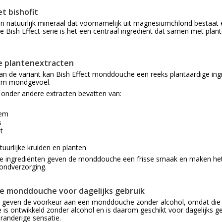
et bishofit
een natuurlijk mineraal dat voornamelijk uit magnesiumchlorid bestaa
 de Bish Effect-serie is het een centraal ingrediënt dat samen met pla
e plantenextracten
van de variant kan Bish Effect monddouche een reeks plantaardige ingr
am mondgevoel.
 onder andere extracten bevatten van:
oem
s
t
uurlijke kruiden en planten
ke ingrediënten geven de monddouche een frisse smaak en maken het 
ondverzorging.
je monddouche voor dagelijks gebruik
geven de voorkeur aan een monddouche zonder alcohol, omdat die va
s ontwikkeld zonder alcohol en is daarom geschikt voor dagelijks ge
branderige sensatie.