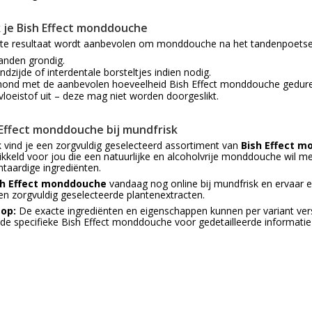
 je Bish Effect monddouche
ste resultaat wordt aanbevolen om monddouche na het tandenpoetsen
tanden grondig.
ndzijde of interdentale borsteltjes indien nodig.
mond met de aanbevolen hoeveelheid Bish Effect monddouche gedur
loeistof uit – deze mag niet worden doorgeslikt.
Effect monddouche bij mundfrisk
k vind je een zorgvuldig geselecteerd assortiment van
Bish Effect 
wikkeld voor jou die een natuurlijke en alcoholvrije monddouche wil m
taardige ingrediënten.
sh Effect monddouche
vandaag nog online bij mundfrisk en ervaar e
 zorgvuldig geselecteerde plantenextracten.
 op:
De exacte ingrediënten en eigenschappen kunnen per variant versch
de specifieke Bish Effect monddouche voor gedetailleerde informatie