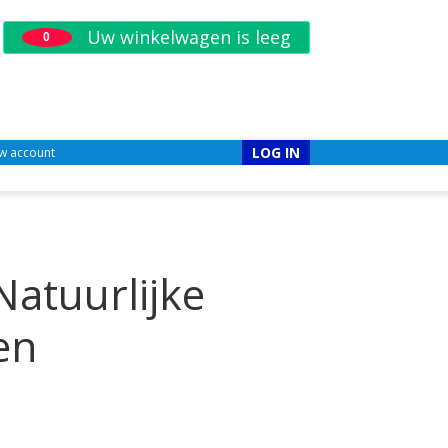
Uw winkelwagen is leeg
0
LOG IN
w account
Natuurlijke
en