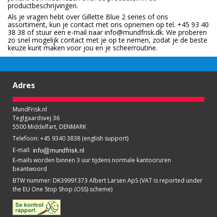
productbeschrijvingen.
Als je vragen hebt over Gillette Blue 2 series of ons
assortiment, kun je contact met ons opnemen op tel. +45 93 40
38 38 of stuur een e-mail naar info@mundfrisk.dk. We proberen
zo snel mogelijk contact met je op te nemen, zodat je de beste
keuze kunt maken voor jou en je scheerroutine.
Adres
MundFrisk.nl
Teglgaardsvej 36
5500 Middelfart, DENMARK
Telefoon
:
+45 9340 3838 (english support)
E-mail
:
E-mails worden binnen 3 uur tijdens normale kantooruren
beantwoord
BTW nummer
:
DK39991373 Albert Larsen ApS (VAT is reported under
the EU One Stop Shop (OSS) scheme)