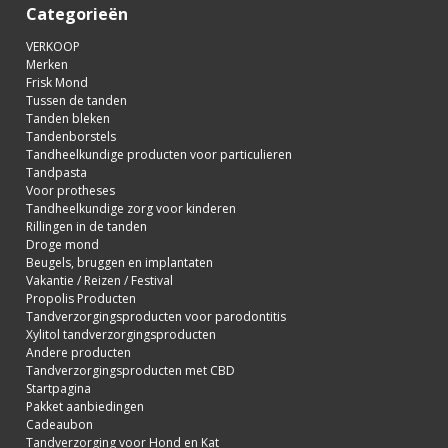
Categorieën
VERKOOP
Merken
Frisk Mond
Tussen de tanden
Tanden bleken
Tandenborstels
Tandheelkundige producten voor particulieren
Tandpasta
Voor protheses
Tandheelkundige zorg voor kinderen
Rillingen in de tanden
Droge mond
Beugels, bruggen en implantaten
Vakantie / Reizen / Festival
Propolis Producten
Tandverzorgingsproducten voor parodontitis
Xylitol tandverzorgingsproducten
Andere producten
Tandverzorgingsproducten met CBD
Startpagina
Pakket aanbiedingen
Cadeaubon
Tandverzorging voor Hond en Kat