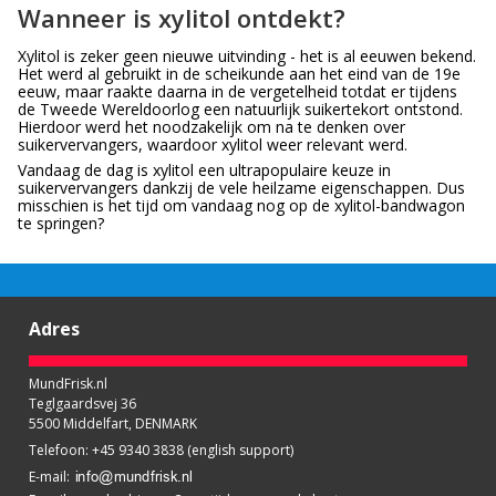
Wanneer is xylitol ontdekt?
Xylitol is zeker geen nieuwe uitvinding - het is al eeuwen bekend.
Het werd al gebruikt in de scheikunde aan het eind van de 19e
eeuw, maar raakte daarna in de vergetelheid totdat er tijdens
de Tweede Wereldoorlog een natuurlijk suikertekort ontstond.
Hierdoor werd het noodzakelijk om na te denken over
suikervervangers, waardoor xylitol weer relevant werd.
Vandaag de dag is xylitol een ultrapopulaire keuze in
suikervervangers dankzij de vele heilzame eigenschappen. Dus
misschien is het tijd om vandaag nog op de xylitol-bandwagon
te springen?
Adres
MundFrisk.nl
Teglgaardsvej 36
5500 Middelfart, DENMARK
Telefoon
:
+45 9340 3838 (english support)
E-mail
: