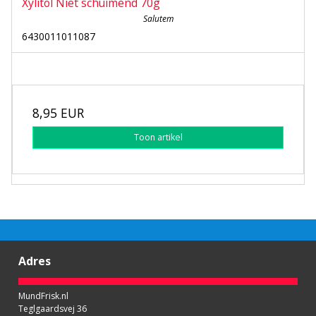
Xylitol Niet schuimend 70g
Salutem
6430011011087
8,95 EUR
Toon artikel
Adres
MundFrisk.nl
Teglgaardsvej 36