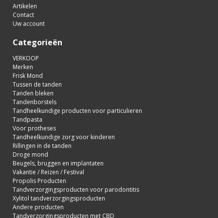
Artikelen
Contact
Uw account
Categorieën
VERKOOP
Merken
Frisk Mond
Tussen de tanden
Tanden bleken
Tandenborstels
Tandheelkundige producten voor particulieren
Tandpasta
Voor protheses
Tandheelkundige zorg voor kinderen
Rillingen in de tanden
Droge mond
Beugels, bruggen en implantaten
Vakantie / Reizen / Festival
Propolis Producten
Tandverzorgingsproducten voor parodontitis
Xylitol tandverzorgingsproducten
Andere producten
Tandverzorgingsproducten met CBD