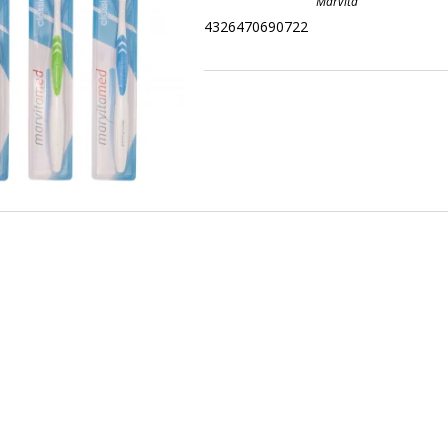
Marvita
4326470690722