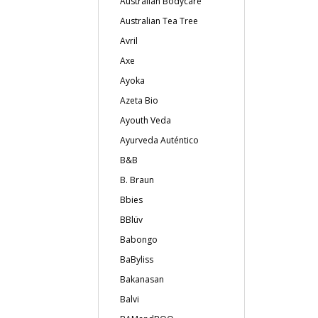
Australian Bodycare
Australian Tea Tree
Avril
Axe
Ayoka
Azeta Bio
Ayouth Veda
Ayurveda Auténtico
B&B
B. Braun
Bbies
BBlüv
Babongo
BaByliss
Bakanasan
Balvi