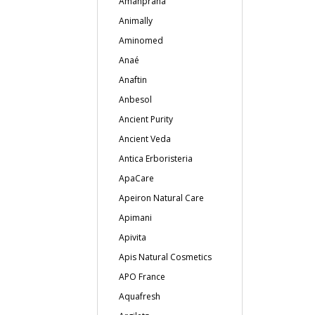
Amanprana
Animally
Aminomed
Anaé
Anaftin
Anbesol
Ancient Purity
Ancient Veda
Antica Erboristeria
ApaCare
Apeiron Natural Care
Apimani
Apivita
Apis Natural Cosmetics
APO France
Aquafresh