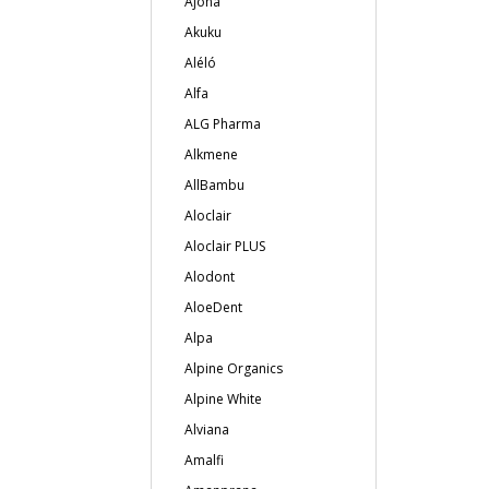
Ajona
Akuku
Aléló
Alfa
ALG Pharma
Alkmene
AllBambu
Aloclair
Aloclair PLUS
Alodont
AloeDent
Alpa
Alpine Organics
Alpine White
Alviana
Amalfi