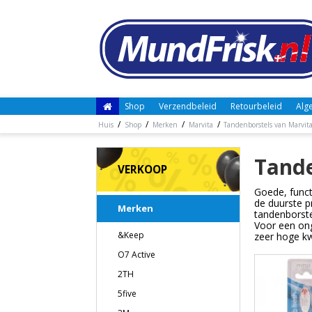
Shop
Verzendbeleid
Retourbeleid
Alg
/
/
/
/
Huis
Shop
Merken
Marvita
Tandenborstels van Marvit
Tande
VERKOOP
Goede, funct
de duurste p
Merken
tandenborste
Voor een onge
&Keep
zeer hoge kwa
O7 Active
2TH
5five