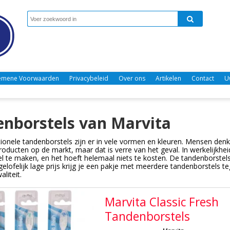
emene Voorwaarden
Privacybeleid
Over ons
Artikelen
Contact
U
a
nborstels van Marvita
ionele tandenborstels zijn er in vele vormen en kleuren. Mensen denk
roducten op de markt, maar dat is verre van het geval. In werkelijkh
l te maken, en het hoeft helemaal niets te kosten. De tandenborstels
lofelijk lage prijs krijg je een pakje met meerdere tandenborstels teg
liteit.
Marvita Classic Fresh
Tandenborstels