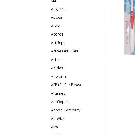
3M
Aagaard
Aboca
Acala
Acorde
ActiSept
Active Oral Care
Acteur
Adidas
Aflofarm
AFP (All For Paws)
Aftamed
AftaRepair
Agood Company
Air Wick
Aira