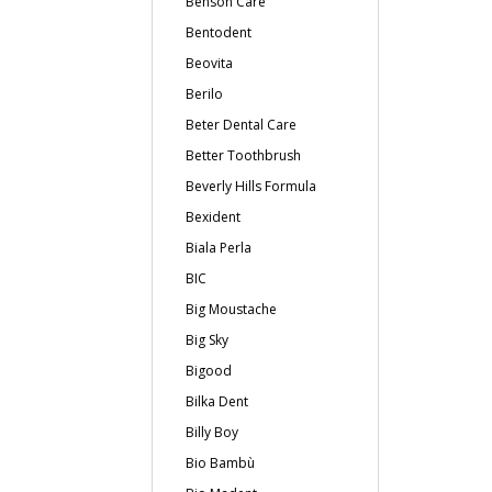
Benson Care
Bentodent
Beovita
Berilo
Beter Dental Care
Better Toothbrush
Beverly Hills Formula
Bexident
Biala Perla
BIC
Big Moustache
Big Sky
Bigood
Bilka Dent
Billy Boy
Bio Bambù