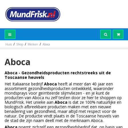
/
/
/
Huis
Shop
Merken
Aboca
Aboca
Aboca - Gezondheidsproducten rechtstreeks uit de
Toscaanse heuvels
Het Italiaanse bedrijf
Aboca
heeft al meer dan 40 jaar een
assortiment gezondheidsproducten ontwikkeld, waaronder
mondsprays voor geïrriteerde slijmvliezen - en je kunt de
producten van Aboca nu zelf testen door ze hier te shoppen op
MundFrisk. Het unieke aan
Aboca
is dat ze 100% natuurlijke en
biologisch afbreekbare producten maken met een nieuwe
benadering van gezondheid, maar altijd met respect voor de
natuur. De productie vindt plaats in de Toscaanse heuvels van
de stad die zijn naam deelt met de merknaam Aboca.
Aboca
noemt zichzelf een gezondheidsbedrijf dat, op basis van