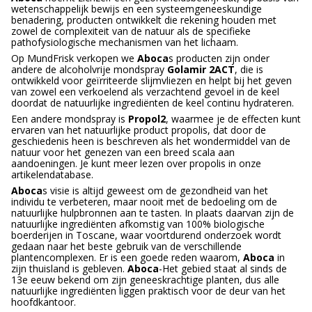
wetenschappelijk bewijs en een systeemgeneeskundige
benadering, producten ontwikkelt die rekening houden met
zowel de complexiteit van de natuur als de specifieke
pathofysiologische mechanismen van het lichaam.
Op MundFrisk verkopen we
Aboca
s producten zijn onder
andere de alcoholvrije mondspray
Golamir 2ACT
, die is
ontwikkeld voor geïrriteerde slijmvliezen en helpt bij het geven
van zowel een verkoelend als verzachtend gevoel in de keel
doordat de natuurlijke ingrediënten de keel continu hydrateren.
Een andere mondspray is
Propol2
, waarmee je de effecten kunt
ervaren van het natuurlijke product propolis, dat door de
geschiedenis heen is beschreven als het wondermiddel van de
natuur voor het genezen van een breed scala aan
aandoeningen. Je kunt meer lezen over propolis in onze
artikelendatabase.
Aboca
s visie is altijd geweest om de gezondheid van het
individu te verbeteren, maar nooit met de bedoeling om de
natuurlijke hulpbronnen aan te tasten. In plaats daarvan zijn de
natuurlijke ingrediënten afkomstig van 100% biologische
boerderijen in Toscane, waar voortdurend onderzoek wordt
gedaan naar het beste gebruik van de verschillende
plantencomplexen. Er is een goede reden waarom,
Aboca
in
zijn thuisland is gebleven.
Aboca
-Het gebied staat al sinds de
13e eeuw bekend om zijn geneeskrachtige planten, dus alle
natuurlijke ingrediënten liggen praktisch voor de deur van het
hoofdkantoor.