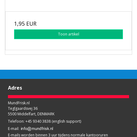
1,95 EUR
Toon artikel
Adres
MundFrisk.nl
Teglgaardsvej 36
5500 Middelfart, DENMARK
Telefoon
:
+45 9340 3838 (english support)
E-mail
:
E-mails worden binnen 3 uur tijdens normale kantooruren