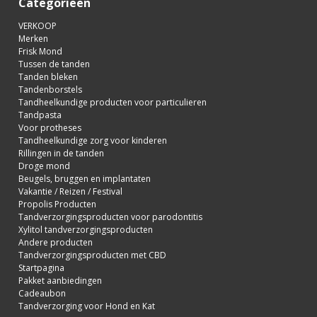
Categorieën
VERKOOP
Merken
Frisk Mond
Tussen de tanden
Tanden bleken
Tandenborstels
Tandheelkundige producten voor particulieren
Tandpasta
Voor protheses
Tandheelkundige zorg voor kinderen
Rillingen in de tanden
Droge mond
Beugels, bruggen en implantaten
Vakantie / Reizen / Festival
Propolis Producten
Tandverzorgingsproducten voor parodontitis
Xylitol tandverzorgingsproducten
Andere producten
Tandverzorgingsproducten met CBD
Startpagina
Pakket aanbiedingen
Cadeaubon
Tandverzorging voor Hond en Kat